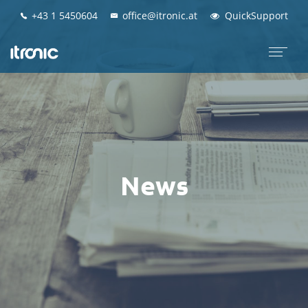
+43 1 5450604
+43 1 5450604
office@itronic.at
office@itronic.at
QuickSupport
QuickSupport
News