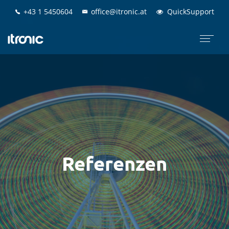
+43 1 5450604
+43 1 5450604
office@itronic.at
office@itronic.at
QuickSupport
QuickSupport
Referenzen