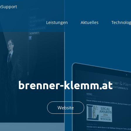
kSupport
kSupport
Leistungen
Leistungen
Aktuelles
Aktuelles
Technolog
Technolog
brenner-klemm.at
Website