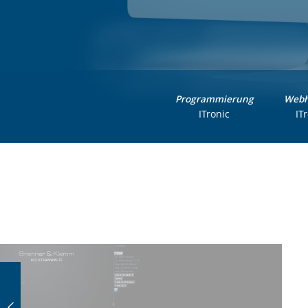
Programmierung
Webh
ITronic
IT