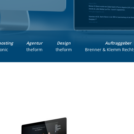
osting
Agentur
Design
Auftraggeber
ronic
theform
theform
Brenner & Klemm Recht