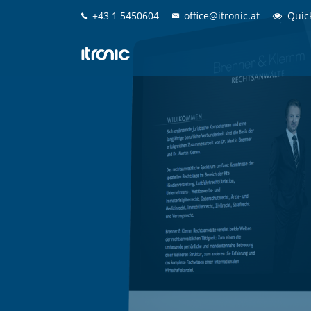
+43 1 5450604
+43 1 5450604
office@itronic.at
office@itronic.at
Quic
Quic