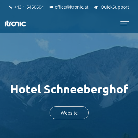
+43 1 5450604
+43 1 5450604
office@itronic.at
office@itronic.at
QuickSupport
QuickSupport
Hotel Schneeberghof
Website