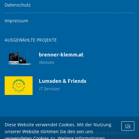
Datenschutz
Impressum
AUSGEWÄHLTE PROJEKTE
brenner-klemm.at
Website
Lumsden & Friends
IT Services
Diese Website verwendet Cookies. Mit der Nutzung
Ok
unserer Website stimmen Sie den von uns
© 2017
ITronic
ist eine eingetragene Marke und ein nicht
verwendeten Cookies zu. Weitere Informationen