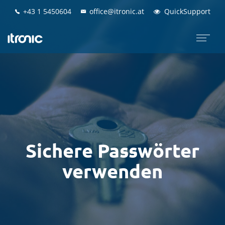
+43 1 5450604
+43 1 5450604
office@itronic.at
office@itronic.at
QuickSupport
QuickSupport
Sichere Passwörter
verwenden