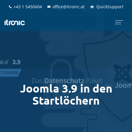
+43 1 5450604
+43 1 5450604
office@itronic.at
office@itronic.at
QuickSupport
QuickSupport
Joomla 3.9 in den
Startlöchern