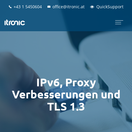
+43 1 5450604
+43 1 5450604
office@itronic.at
office@itronic.at
QuickSupport
QuickSupport
IPv6, Proxy
Verbesserungen und
TLS 1.3