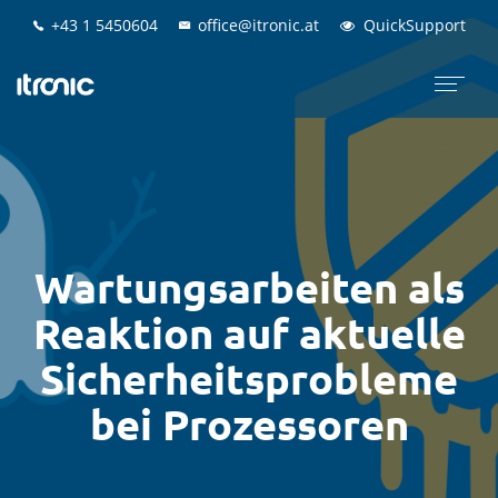
+43 1 5450604
+43 1 5450604
office@itronic.at
office@itronic.at
QuickSupport
QuickSupport
Wartungsarbeiten als
Reaktion auf aktuelle
Sicherheitsprobleme
bei Prozessoren