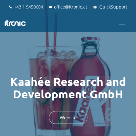
+43 1 5450604
+43 1 5450604
office@itronic.at
office@itronic.at
QuickSupport
QuickSupport
Kaahée Research and
Development GmbH
Website