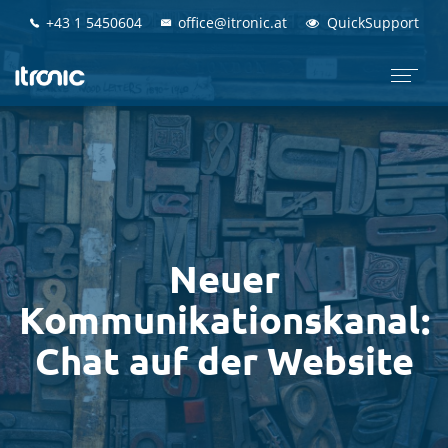
+43 1 5450604
+43 1 5450604
office@itronic.at
office@itronic.at
QuickSupport
QuickSupport
Neuer
Kommunikationskanal:
Chat auf der Website