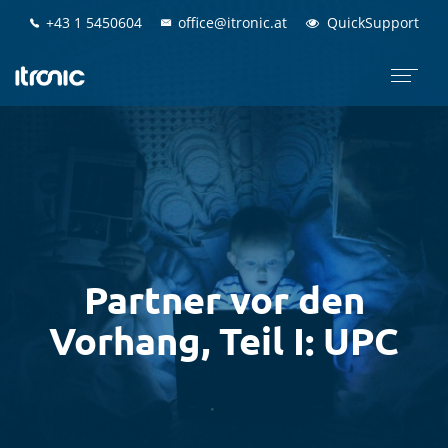
+43 1 5450604
+43 1 5450604
office@itronic.at
office@itronic.at
QuickSupport
QuickSupport
Partner vor den
Vorhang, Teil I: UPC