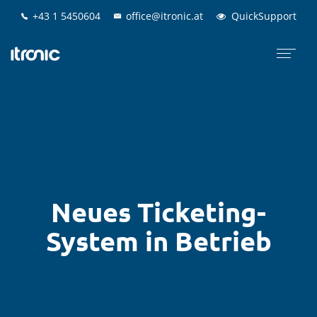
+43 1 5450604
+43 1 5450604
office@itronic.at
office@itronic.at
QuickSupport
QuickSupport
Neues Ticketing-
System in Betrieb