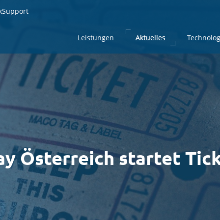
kSupport
kSupport
Leistungen
Leistungen
Aktuelles
Aktuelles
Technolog
Technolog
y Österreich startet Tic