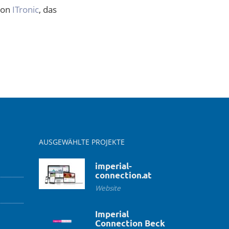
von
ITronic
, das
AUSGEWÄHLTE PROJEKTE
imperial-
connection.at
Website
Imperial
Connection Beck