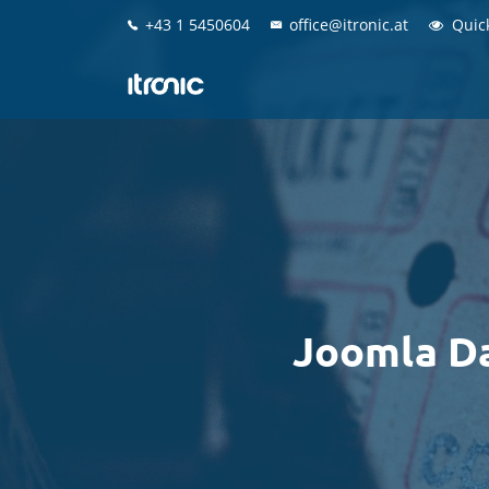
+43 1 5450604
+43 1 5450604
office@itronic.at
office@itronic.at
Quic
Quic
Joomla Da