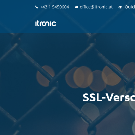
+43 1 5450604
+43 1 5450604
office@itronic.at
office@itronic.at
Quic
Quic
SSL-Versc