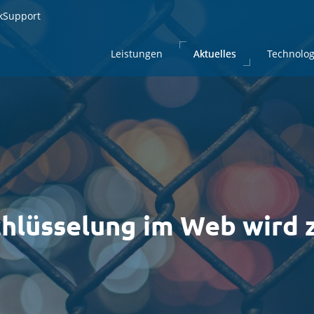
kSupport
kSupport
Leistungen
Leistungen
Aktuelles
Aktuelles
Technolog
Technolog
hlüsselung im Web wird z